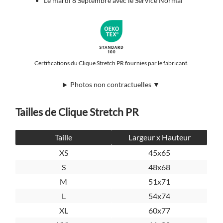
Le mardi 8 Septembre avec le Service Normal
Certifications du Clique Stretch PR fournies par le fabricant.
Photos non contractuelles ▼
Tailles de Clique Stretch PR
Taille
Largeur x Hauteur
XS
45x65
S
48x68
M
51x71
L
54x74
XL
60x77