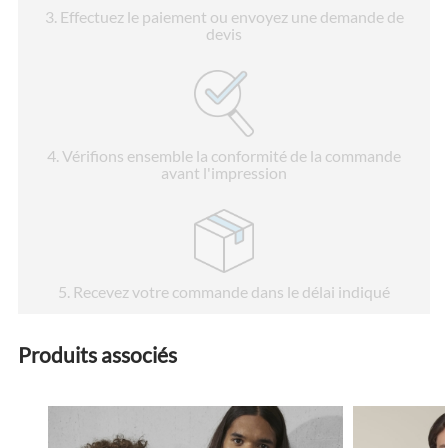
3
. Effectuez le paiement ou envoyez une demande de
devis
4
. Vérifions ensemble la conformité de la commande
avant l'impression
5
. Recevez votre commande dans le délai indiqué
Produits associés