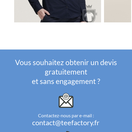
Vous souhaitez obtenir un devis
gratuitement
et sans engagement ?
Contactez-nous par e-mail :
contact@teefactory.fr