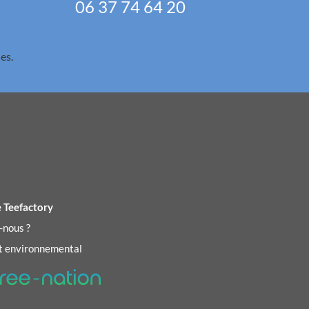
06 37 74 64 20
es.
 Teefactory
-nous ?
 environnemental