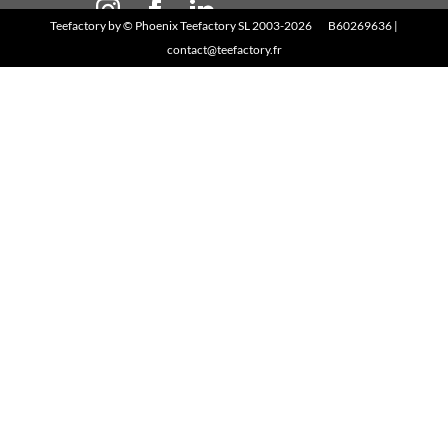
Teefactory
by ©
Phoenix Teefactory SL
2003-2026 B60269636 |
contact@teefactory.fr