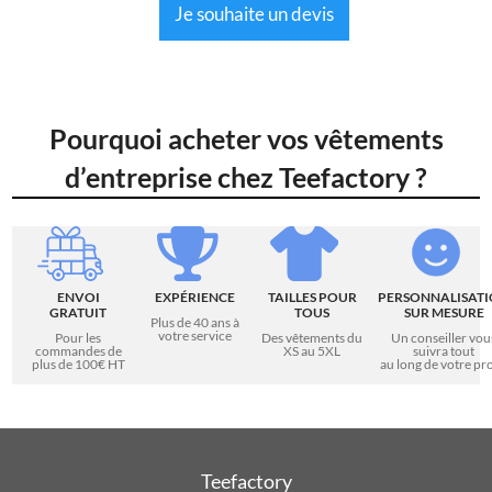
Je souhaite un devis
Pourquoi acheter vos vêtements
d’entreprise chez Teefactory ?
ENVOI
EXPÉRIENCE
TAILLES POUR
PERSONNALISAT
GRATUIT
TOUS
SUR MESURE
Plus de 40 ans à
votre service
Pour les
Des vêtements du
Un conseiller vou
commandes de
XS au 5XL
suivra tout
plus de 100€ HT
au long de votre pro
Teefactory