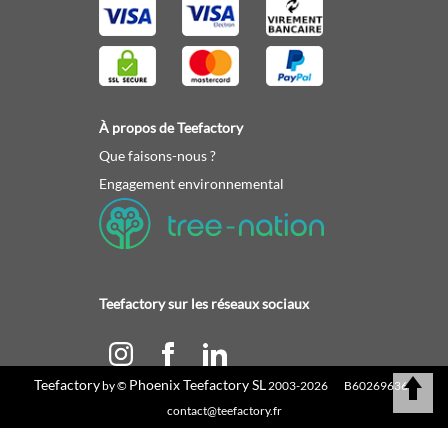
À propos de Teefactory
Que faisons-nous ?
Engagement environnemental
Teefactory sur les réseaux sociaux
Teefactory
Phoenix Teefactory SL
by ©
2003-2026 B60269636 |
Calculez votre devis
contact@teefactory.fr