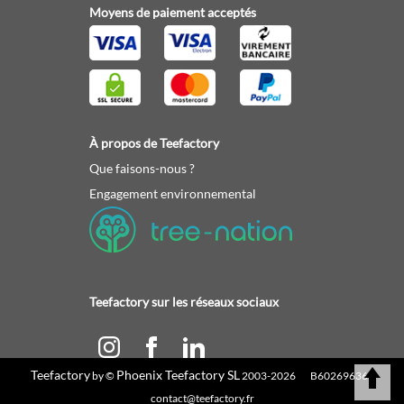
Moyens de paiement acceptés
À propos de Teefactory
Que faisons-nous ?
Engagement environnemental
Teefactory sur les réseaux sociaux
Teefactory
Phoenix Teefactory SL
by ©
2003-2026 B60269636 |
Calculez votre devis
contact@teefactory.fr