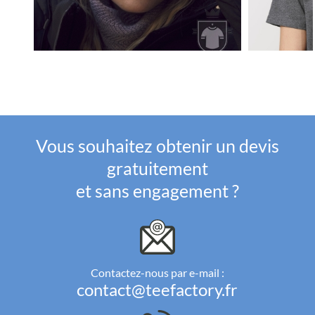
Vous souhaitez obtenir un devis
gratuitement
et sans engagement ?
Contactez-nous par e-mail :
contact@teefactory.fr