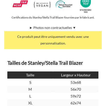
Certifications du Stanley/Stella Trail Blazer fournies par le fabricant.
Photos non contractuelles ▼
Ce produit peut être uniquement vendu avec une
personnalisation.
Tailles de Stanley/Stella Trail Blazer
Taille
Largeur x Hauteur
S
53x68
M
56x70
L
59x72
XL
62x74