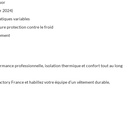
uor
r 2024)
matiques variables
ure protection contre le froid
vement
ormance professionnelle, isolation thermique et confort tout au long
factory France et habillez votre équipe d’un vêtement durable,