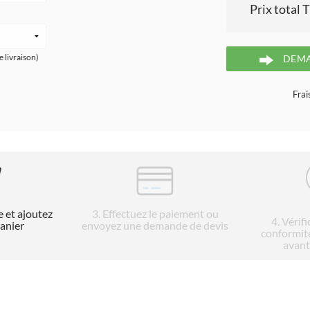
Prix total 
e livraison)
DEMA
Frai
e et ajoutez
3
. Effectuez le paiement ou
4
. Vérif
panier
envoyez une demande de devis
conformit
avant