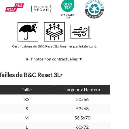
Certifications du B&C Reset 3Lr fournies par le fabricant.
Photos non contractuelles ▼
Tailles de B&C Reset 3Lr
Taille
Largeur x Hauteur
XS
50x66
S
53x68
M
56,5x70
L
60x72