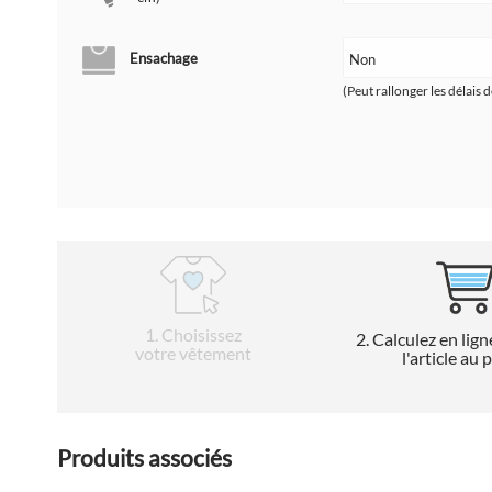
Ensachage
(Peut rallonger les délais d
1
. Choisissez
2
. Calculez en lign
votre vêtement
l'article au 
Produits associés