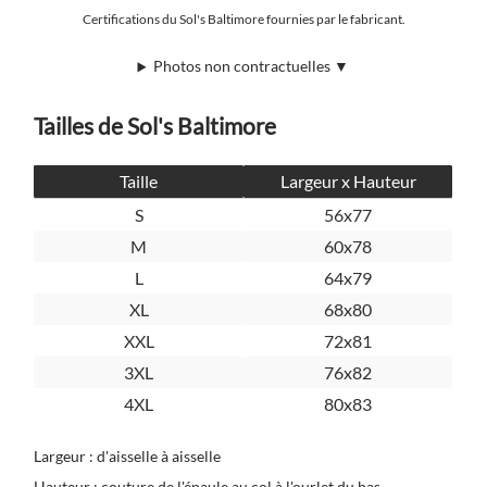
Certifications du Sol's Baltimore fournies par le fabricant.
Photos non contractuelles ▼
Tailles de Sol's Baltimore
Taille
Largeur x Hauteur
S
56x77
M
60x78
L
64x79
XL
68x80
XXL
72x81
3XL
76x82
4XL
80x83
Largeur : d'aisselle à aisselle
Hauteur : couture de l'épaule au col à l'ourlet du bas