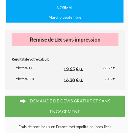
NORMAL
Mardi 8 Septembre
Remise de
sans impression
10%
Résultat de votre calcul :
Prix total HT
68.25 €
13.65 € u.
Prix total TTC
81.9 €
16.38 € u.
DEMANDE DE DEVIS GRATUIT ET SANS
ENGAGEMENT
Frais de port inclus en France métropolitaine (hors îles).