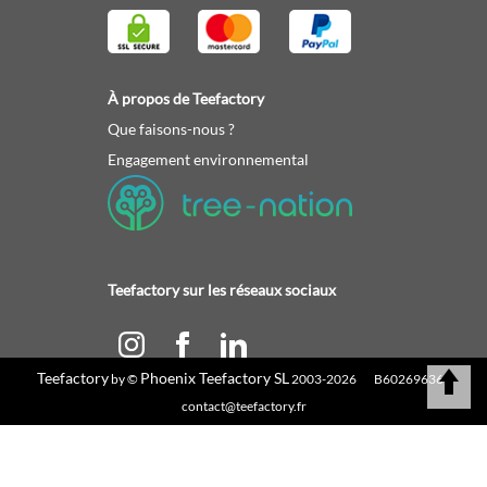
À propos de Teefactory
Que faisons-nous ?
Engagement environnemental
Teefactory sur les réseaux sociaux
Teefactory
Phoenix Teefactory SL
by ©
2003-2026 B60269636 |
Calculez votre devis
contact@teefactory.fr