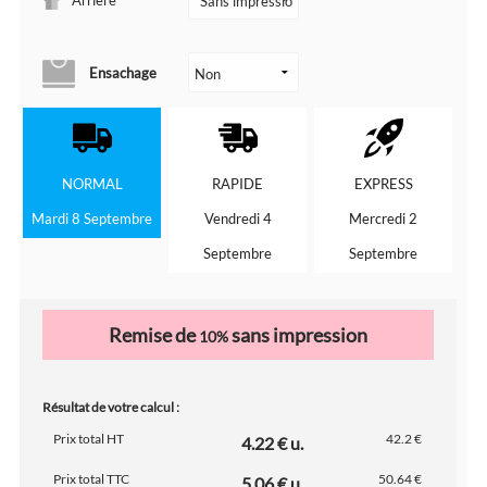
Ensachage
NORMAL
RAPIDE
EXPRESS
Mardi 8 Septembre
Vendredi 4
Mercredi 2
Septembre
Septembre
Remise de
sans impression
10%
Résultat de votre calcul :
Prix total HT
42.2 €
4.22 € u.
Prix total TTC
50.64 €
5.06 € u.