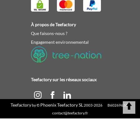
À propos de Teefactory
Que faisons-nous ?
Engagement environnemental
Teefactory sur les réseaux sociaux
Teefactory
Phoenix Teefactory SL
by ©
2003-2026 B60269636 |
Calculez votre devis
contact@teefactory.fr