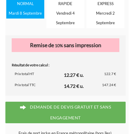
NORMAL
RAPIDE
EXPRESS
Mardi 8 Septembre
Vendredi 4
Mercredi 2
Septembre
Septembre
Remise de
sans impression
10%
Résultat de votre calcul :
Prix total HT
122.7 €
12.27 € u.
Prix total TTC
147.24 €
14.72 € u.
DEMANDE DE DEVIS GRATUIT ET SANS
ENGAGEMENT
Frais de port inclus en France métropolitaine (hors îles).