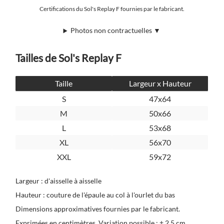
Certifications du Sol's Replay F fournies par le fabricant.
Photos non contractuelles ▼
Tailles de Sol's Replay F
Taille
Largeur x Hauteur
S
47x64
M
50x66
L
53x68
XL
56x70
XXL
59x72
Largeur : d'aisselle à aisselle
Hauteur : couture de l'épaule au col à l'ourlet du bas
Dimensions approximatives fournies par le fabricant.
Exprimées en centimètres. Variation possible : ± 2,5 cm.