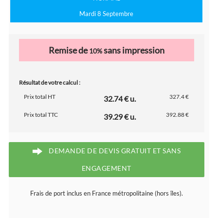
Mardi 8 Septembre
Remise de
sans impression
10%
Résultat de votre calcul :
Prix total HT
327.4 €
32.74 € u.
Prix total TTC
392.88 €
39.29 € u.
DEMANDE DE DEVIS GRATUIT ET SANS
ENGAGEMENT
Frais de port inclus en France métropolitaine (hors îles).