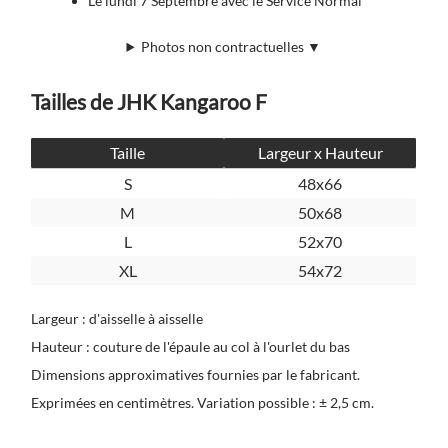
Le lundi 7 Septembre avec le Service Normal
Photos non contractuelles ▼
Tailles de JHK Kangaroo F
Taille
Largeur x Hauteur
S
48x66
M
50x68
L
52x70
XL
54x72
Largeur : d'aisselle à aisselle
Hauteur : couture de l'épaule au col à l'ourlet du bas
Dimensions approximatives fournies par le fabricant.
Exprimées en centimètres. Variation possible : ± 2,5 cm.