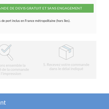
NDE DE DEVIS GRATUIT ET SANS ENGAGEMENT
s de port inclus en France métropolitaine (hors îles).
5
. Recevez votre commande
ions ensemble la
dans le délai indiqué
é de la commande
 l'impression
ent