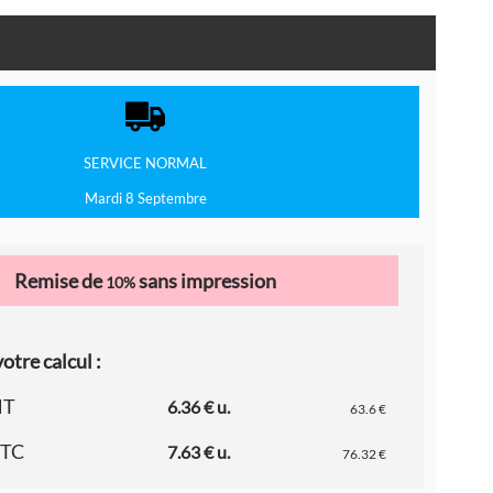
SERVICE
NORMAL
Mardi 8 Septembre
Remise de
sans impression
10%
otre calcul :
HT
6.36 € u.
63.6 €
TTC
7.63 € u.
76.32 €