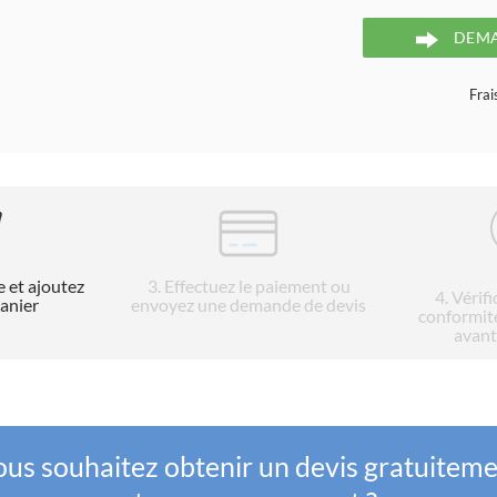
DEMA
Frai
e et ajoutez
3
. Effectuez le paiement ou
4
. Vérif
panier
envoyez une demande de devis
conformit
avant
us souhaitez obtenir un devis gratuitem