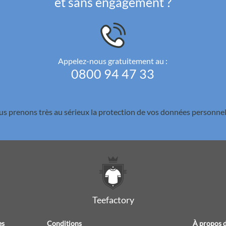
et sans engagement ?
Appelez-nous gratuitement au :
0800 94 47 33
s prenons très au sérieux la
protection de vos données personnel
Teefactory
es
Conditions
À propos d