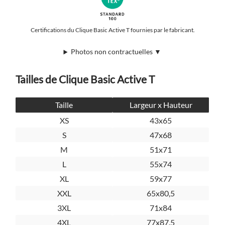
Certifications du Clique Basic Active T fournies par le fabricant.
Photos non contractuelles ▼
Tailles de Clique Basic Active T
Taille
Largeur x Hauteur
XS
43x65
S
47x68
M
51x71
L
55x74
XL
59x77
XXL
65x80,5
3XL
71x84
4XL
77x87.5