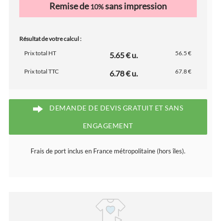
Remise de
sans impression
10%
Résultat de votre calcul :
Prix total HT
56.5 €
5.65 € u.
Prix total TTC
67.8 €
6.78 € u.
DEMANDE DE DEVIS GRATUIT ET SANS
ENGAGEMENT
Frais de port inclus en France métropolitaine (hors îles).