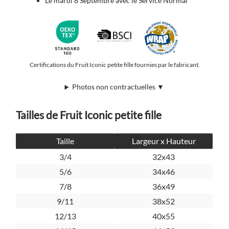
Le mardi 8 Septembre avec le Service Normal
Certifications du Fruit Iconic petite fille fournies par le fabricant.
Photos non contractuelles ▼
Tailles de Fruit Iconic petite fille
Taille
Largeur x Hauteur
3/4
32x43
5/6
34x46
7/8
36x49
9/11
38x52
12/13
40x55