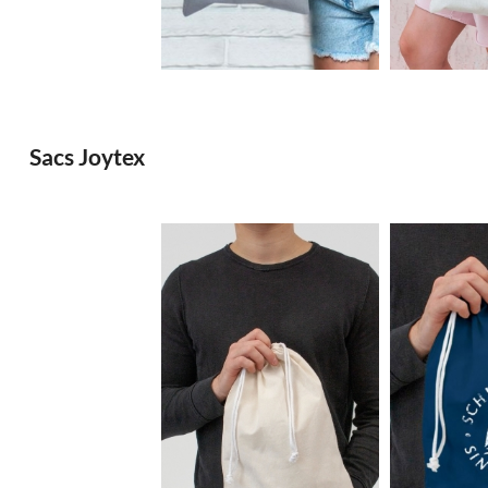
0.66€
Sacs Joytex