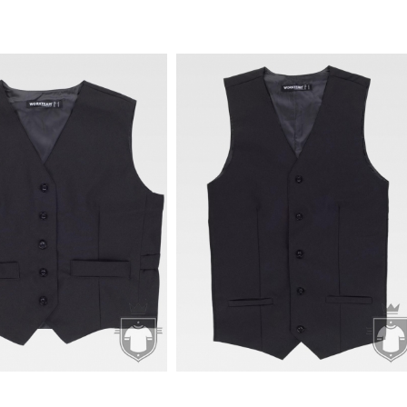
9.7€
10.33€