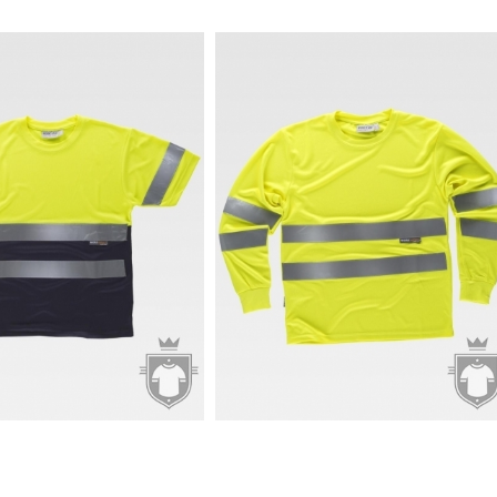
8€
9.83€