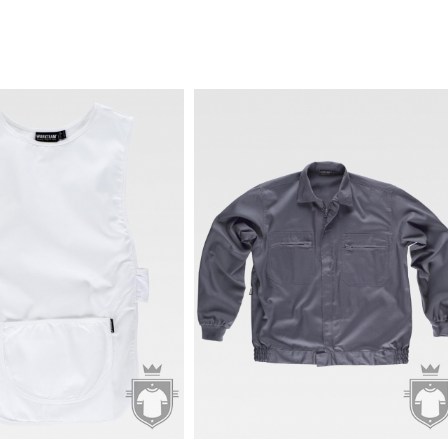
12.98€
8€