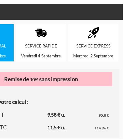
MAL
SERVICE
RAPIDE
SERVICE
EXPRESS
bre
Vendredi 4 Septembre
Mercredi 2 Septembre
Remise de
sans impression
10%
otre calcul :
HT
9.58 € u.
95.8 €
TTC
11.5 € u.
114.96 €