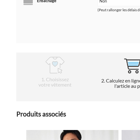
Ensachage
(Peut rallonger les délais d
1
. Choisissez
2
. Calculez en lign
votre vêtement
l'article au 
Produits associés