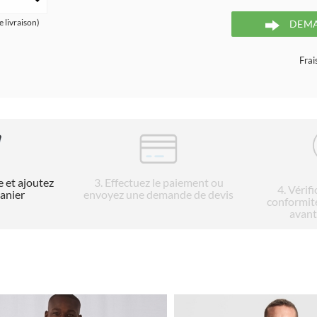
e livraison)
DEMA
Frai
e et ajoutez
3
. Effectuez le paiement ou
4
. Vérif
panier
envoyez une demande de devis
conformit
avant