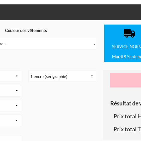
Couleur des vêtements
c...
▼
SERVICE
NOR
Mardi 8 Septem
Résultat de v
Prix total 
Prix total 