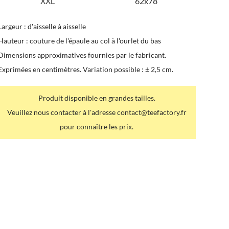
XXL
62x78
Largeur : d'aisselle à aisselle
Hauteur : couture de l'épaule au col à l'ourlet du bas
Dimensions approximatives fournies par le fabricant.
Exprimées en centimètres. Variation possible : ± 2,5 cm.
Produit disponible en grandes tailles.
Veuillez nous contacter à l'adresse contact@teefactory.fr
pour connaître les prix.