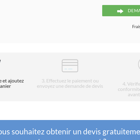
DEMA
Frai
e et ajoutez
3
. Effectuez le paiement ou
4
. Vérif
panier
envoyez une demande de devis
conformit
avant
us souhaitez obtenir un devis gratuitem