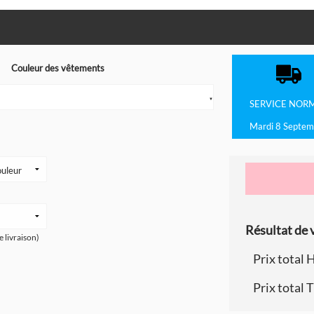
Couleur des vêtements
▼
SERVICE
NOR
Mardi 8 Septem
Résultat de v
e livraison)
Prix total 
Prix total 