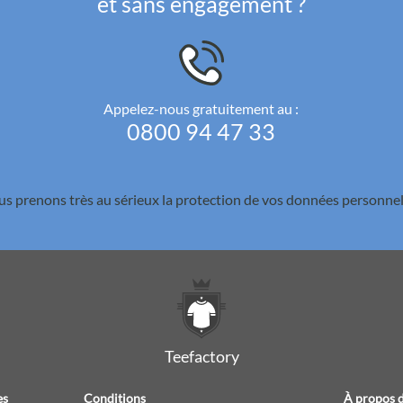
et sans engagement ?
Appelez-nous gratuitement au :
0800 94 47 33
s prenons très au sérieux la
protection de vos données personnel
Teefactory
es
Conditions
À propos d