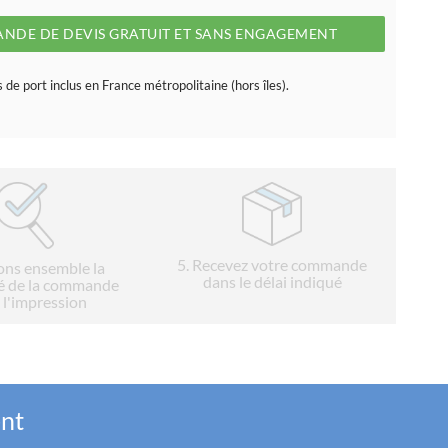
NDE DE DEVIS GRATUIT ET SANS ENGAGEMENT
s de port inclus en France métropolitaine (hors îles).
5
. Recevez votre commande
ions ensemble la
dans le délai indiqué
é de la commande
 l'impression
ent