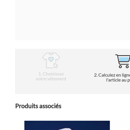
1
. Choisissez
2
. Calculez en lign
votre vêtement
l'article au 
Produits associés