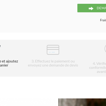
DEMA
Frai
e et ajoutez
3
. Effectuez le paiement ou
4
. Vérif
panier
envoyez une demande de devis
conformit
avant