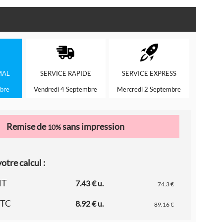
MAL
SERVICE
RAPIDE
SERVICE
EXPRESS
bre
Vendredi 4 Septembre
Mercredi 2 Septembre
Remise de
sans impression
10%
otre calcul :
HT
7.43 € u.
74.3 €
TTC
8.92 € u.
89.16 €