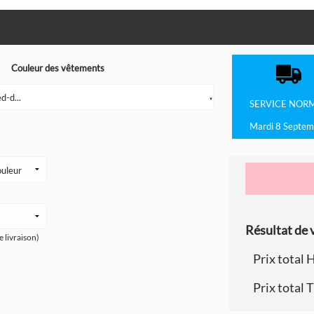
Couleur des vêtements
d-d...
▼
SERVICE
NOR
Mardi 8 Septem
Résultat de v
e livraison)
Prix total 
Prix total 