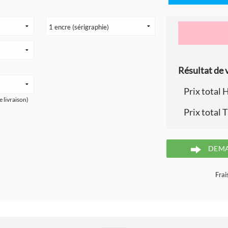
Résultat de v
Prix total 
e livraison)
Prix total 
DEMA
Frai