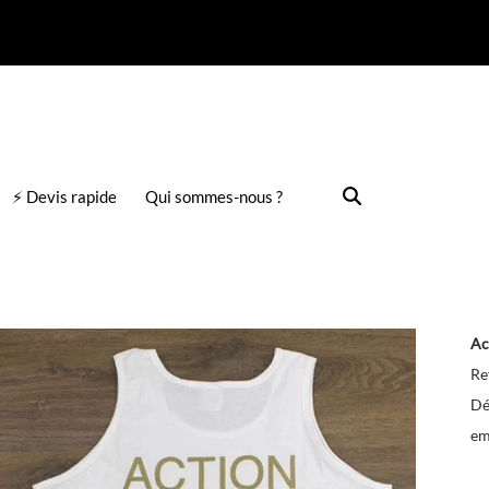
⚡ Devis rapide
Qui sommes-nous ?
Ac
Re
Dé
em