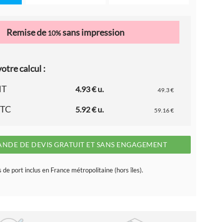
Remise de
sans impression
10%
otre calcul :
HT
4.93 € u.
49.3 €
TTC
5.92 € u.
59.16 €
NDE DE DEVIS GRATUIT ET SANS ENGAGEMENT
s de port inclus en France métropolitaine (hors îles).