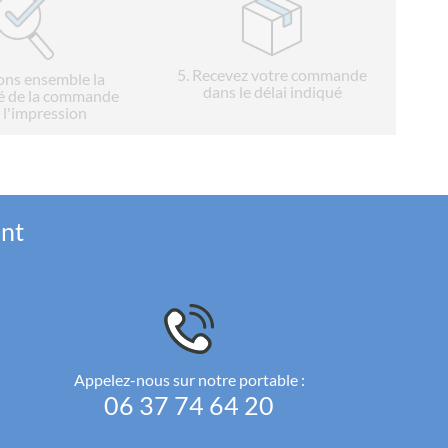
5
. Recevez votre commande
ions ensemble la
dans le délai indiqué
é de la commande
 l'impression
ent
Appelez-nous sur notre portable :
06 37 74 64 20