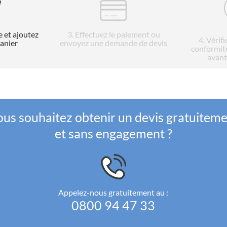
e et ajoutez
3
. Effectuez le paiement ou
4
. Vérif
panier
envoyez une demande de devis
conformit
avant
us souhaitez obtenir un devis gratuitem
et sans engagement ?
Appelez-nous gratuitement au :
0800 94 47 33