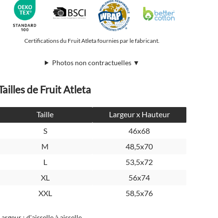
Certifications du Fruit Atleta fournies par le fabricant.
Photos non contractuelles ▼
Tailles de Fruit Atleta
Taille
Largeur x Hauteur
S
46x68
M
48,5x70
L
53,5x72
XL
56x74
XXL
58,5x76
Largeur : d'aisselle à aisselle