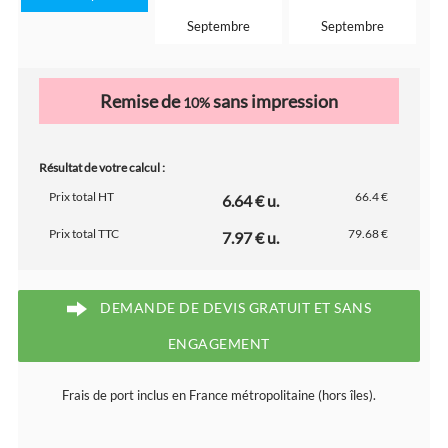
Septembre
Septembre
Remise de
sans impression
10%
Résultat de votre calcul :
Prix total HT
66.4 €
6.64 € u.
Prix total TTC
79.68 €
7.97 € u.
DEMANDE DE DEVIS GRATUIT ET SANS
ENGAGEMENT
Frais de port inclus en France métropolitaine (hors îles).