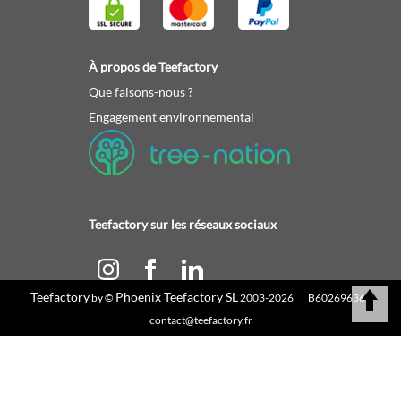
À propos de Teefactory
Que faisons-nous ?
Engagement environnemental
Teefactory sur les réseaux sociaux
Teefactory
Phoenix Teefactory SL
by ©
2003-2026 B60269636 |
Calculez votre devis
contact@teefactory.fr