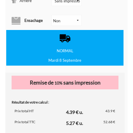
Arrière
Ensachage
NORMAL
Mardi 8 Septembre
Remise de
sans impression
10%
Résultat de votre calcul :
Prix total HT
43.9 €
4.39 € u.
Prix total TTC
52.68 €
5.27 € u.