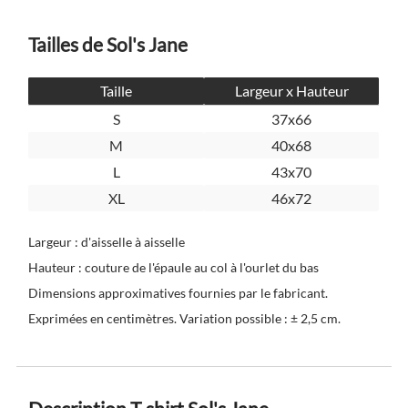
Tailles de Sol's Jane
Taille
Largeur x Hauteur
S
37x66
M
40x68
L
43x70
XL
46x72
Largeur : d'aisselle à aisselle
Hauteur : couture de l'épaule au col à l'ourlet du bas
Dimensions approximatives fournies par le fabricant.
Exprimées en centimètres. Variation possible : ± 2,5 cm.