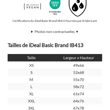
Certifications du iDeal Basic Brand IB413 fournies par le fabricant.
Photos non contractuelles ▼
Tailles de iDeal Basic Brand IB413
Taille
Largeur x Hauteur
XS
49x66
S
52x68
M
55x70
L
58x72
XL
61x74
XXL
64x76
3XL
67x78