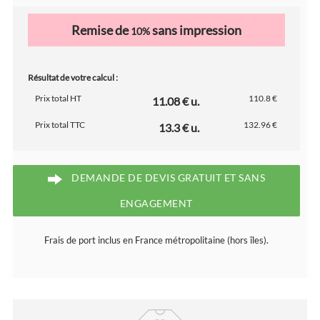
Remise de
sans impression
10%
Résultat de votre calcul :
Prix total HT
110.8 €
11.08 € u.
Prix total TTC
132.96 €
13.3 € u.
DEMANDE DE DEVIS GRATUIT ET SANS
ENGAGEMENT
Frais de port inclus en France métropolitaine (hors îles).