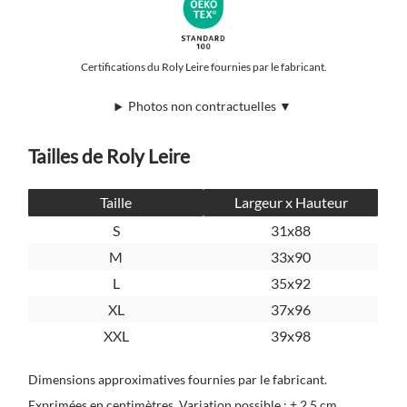
Certifications du Roly Leire fournies par le fabricant.
Photos non contractuelles ▼
Tailles de Roly Leire
Taille
Largeur x Hauteur
S
31x88
M
33x90
L
35x92
XL
37x96
XXL
39x98
Dimensions approximatives fournies par le fabricant.
Exprimées en centimètres. Variation possible : ± 2,5 cm.