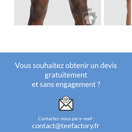
Vous souhaitez obtenir un devis
gratuitement
et sans engagement ?
Contactez-nous par e-mail :
contact@teefactory.fr