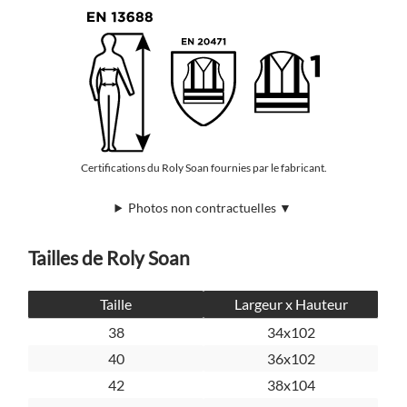
Certifications du Roly Soan fournies par le fabricant.
Photos non contractuelles ▼
Tailles de Roly Soan
Taille
Largeur x Hauteur
38
34x102
40
36x102
42
38x104