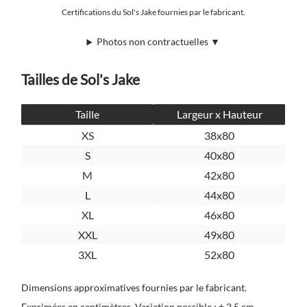
Certifications du Sol's Jake fournies par le fabricant.
Photos non contractuelles ▼
Tailles de Sol's Jake
Taille
Largeur x Hauteur
XS
38x80
S
40x80
M
42x80
L
44x80
XL
46x80
XXL
49x80
3XL
52x80
Dimensions approximatives fournies par le fabricant.
Exprimées en centimètres. Variation possible : ± 2,5 cm.