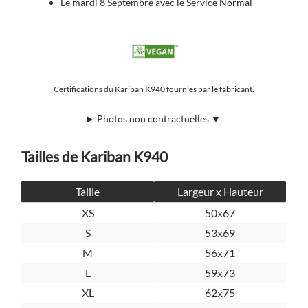
Le mardi 8 Septembre avec le Service Normal
Certifications du Kariban K940 fournies par le fabricant.
Photos non contractuelles ▼
Tailles de Kariban K940
Taille
Largeur x Hauteur
XS
50x67
S
53x69
M
56x71
L
59x73
XL
62x75