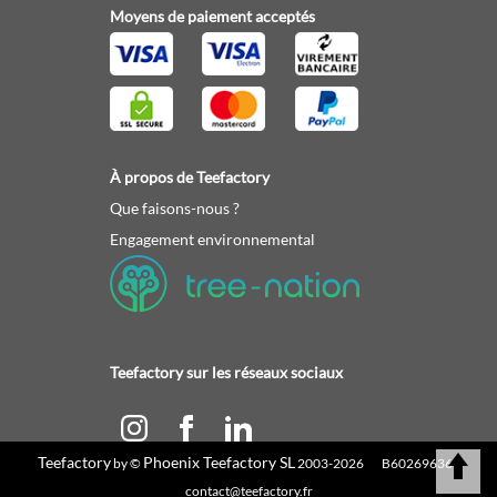
Moyens de paiement acceptés
À propos de Teefactory
Que faisons-nous ?
Engagement environnemental
Teefactory sur les réseaux sociaux
Teefactory
Phoenix Teefactory SL
by ©
2003-2026 B60269636 |
Calculez votre devis
contact@teefactory.fr