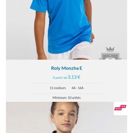
Roly Monzha E
3.13 €
À partir de
11 couleurs
|
4A - 16A
Minimum: 10 unités