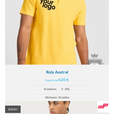
Roly Austral
4.05 €
À partir de
8 couleurs
|
S - XXL
Minimum: 10 unités
JERSEY