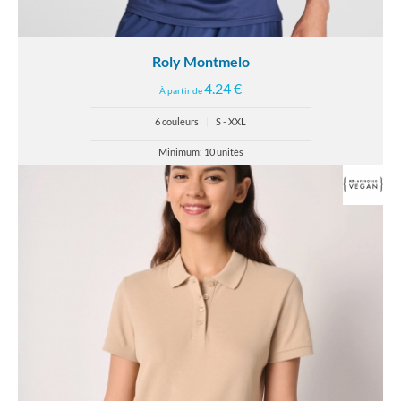
Roly Montmelo
4.24 €
À partir de
6 couleurs
|
S - XXL
Minimum: 10 unités