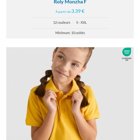
Roly Monzha F
3.39 €
À partir de
12 couleurs
|
S - XXL
Minimum: 10 unités