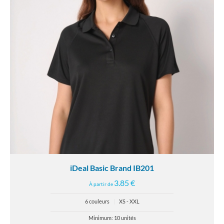
iDeal Basic Brand IB201
3.85 €
À partir de
6 couleurs
|
XS - XXL
Minimum: 10 unités