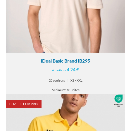
iDeal Basic Brand IB295
4.24 €
À partir de
20 couleurs
|
XS - XXL
Minimum: 10 unités
LE MEILLEUR PRIX