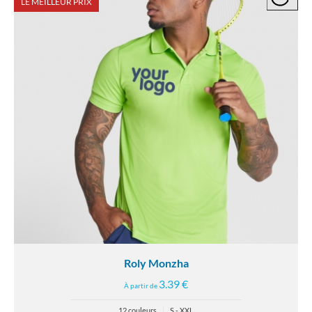
LE MEILLEUR PRIX
Roly Monzha
3.39 €
À partir de
12 couleurs
|
S - XXL