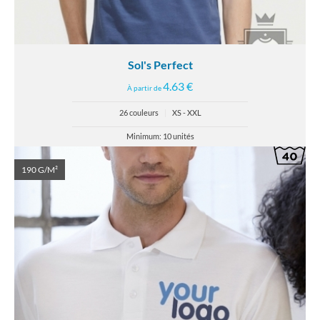
Sol's Perfect
4.63 €
À partir de
26 couleurs
|
XS - XXL
Minimum: 10 unités
190 G/M²