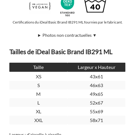
Certifications du iDeal Basic Brand IB291 ML fournies par le fabricant.
Photos non contractuelles ▼
Tailles de iDeal Basic Brand IB291 ML
Taille
Largeur x Hauteur
XS
43x61
S
46x63
M
49x65
L
52x67
XL
55x69
XXL
58x71
Largeur : d'aisselle à aisselle