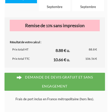
Septembre
Septembre
Remise de
sans impression
10%
Résultat de votre calcul :
Prix total HT
88.8 €
8.88 € u.
Prix total TTC
106.56 €
10.66 € u.
DEMANDE DE DEVIS GRATUIT ET SANS
ENGAGEMENT
Frais de port inclus en France métropolitaine (hors îles).