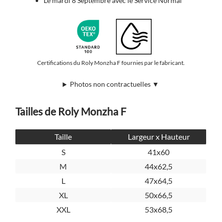
Le mardi 8 Septembre avec le Service Normal
Certifications du Roly Monzha F fournies par le fabricant.
Photos non contractuelles ▼
Tailles de Roly Monzha F
Taille
Largeur x Hauteur
S
41x60
M
44x62,5
L
47x64,5
XL
50x66,5
XXL
53x68,5