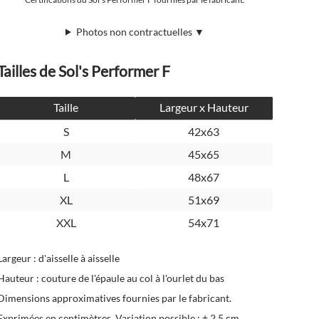
Photos non contractuelles ▼
Tailles de Sol's Performer F
Taille
Largeur x Hauteur
S
42x63
M
45x65
L
48x67
XL
51x69
XXL
54x71
Largeur : d'aisselle à aisselle
Hauteur : couture de l'épaule au col à l'ourlet du bas
Dimensions approximatives fournies par le fabricant.
Exprimées en centimètres. Variation possible : ± 2,5 cm.