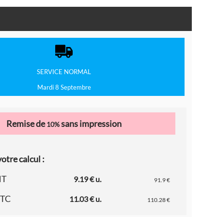
SERVICE
NORMAL
Mardi 8 Septembre
Remise de
sans impression
10%
otre calcul :
HT
9.19 € u.
91.9 €
TTC
11.03 € u.
110.28 €