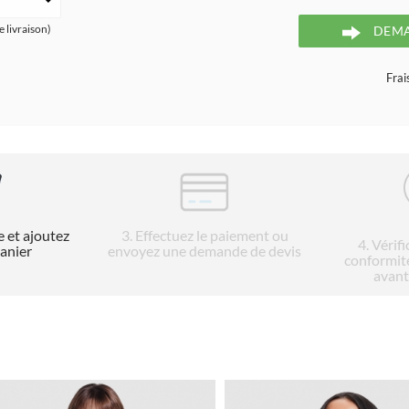
e livraison)
DEMA
Frai
e et ajoutez
3
. Effectuez le paiement ou
4
. Vérif
panier
envoyez une demande de devis
conformit
avant