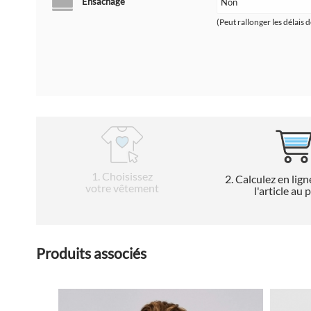
Ensachage
(Peut rallonger les délais d
1
. Choisissez
2
. Calculez en lign
votre vêtement
l'article au 
Produits associés