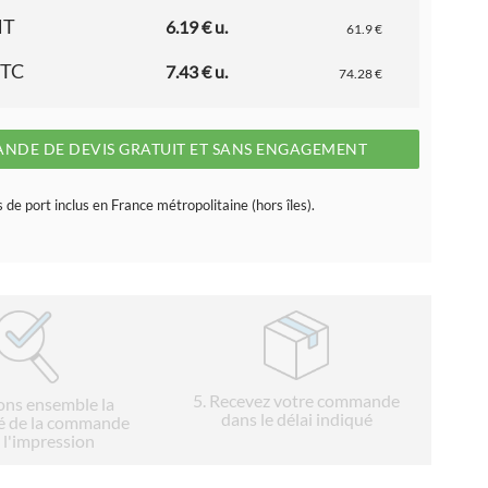
HT
6.19 € u.
61.9 €
TTC
7.43 € u.
74.28 €
NDE DE DEVIS GRATUIT ET SANS ENGAGEMENT
s de port inclus en France métropolitaine (hors îles).
5
. Recevez votre commande
ions ensemble la
dans le délai indiqué
é de la commande
 l'impression