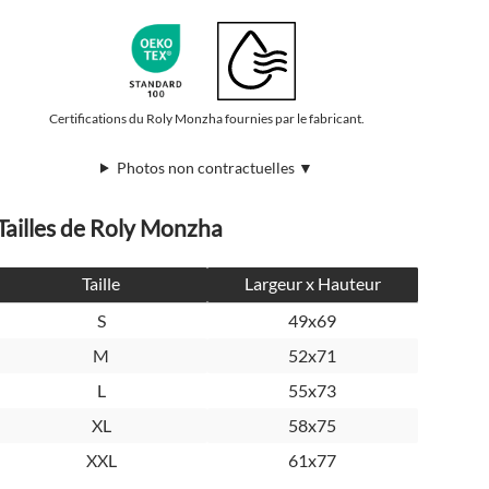
Certifications du Roly Monzha fournies par le fabricant.
Photos non contractuelles ▼
Tailles de Roly Monzha
Taille
Largeur x Hauteur
S
49x69
M
52x71
L
55x73
XL
58x75
XXL
61x77