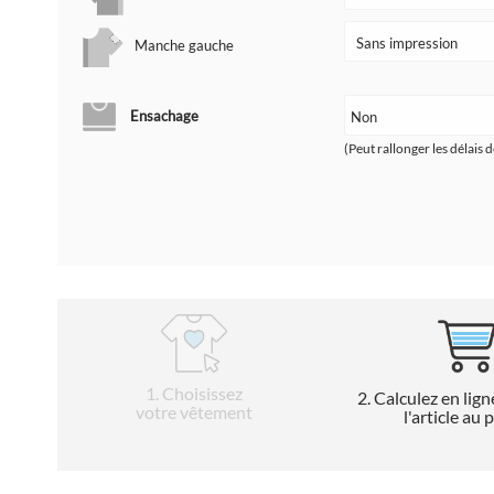
Manche gauche
Ensachage
(Peut rallonger les délais d
1
. Choisissez
2
. Calculez en lign
votre vêtement
l'article au 