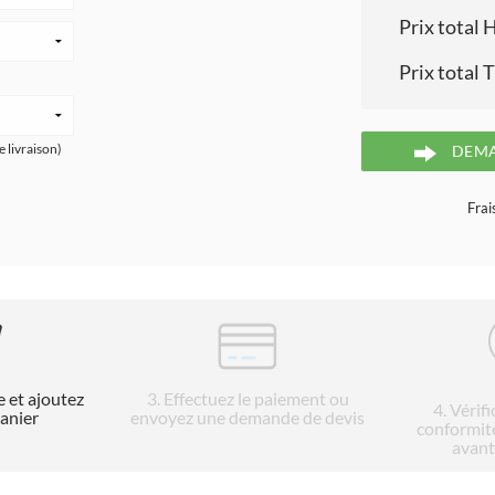
Prix total 
Prix total 
e livraison)
DEMA
Frai
e et ajoutez
3
. Effectuez le paiement ou
4
. Vérif
panier
envoyez une demande de devis
conformit
avant