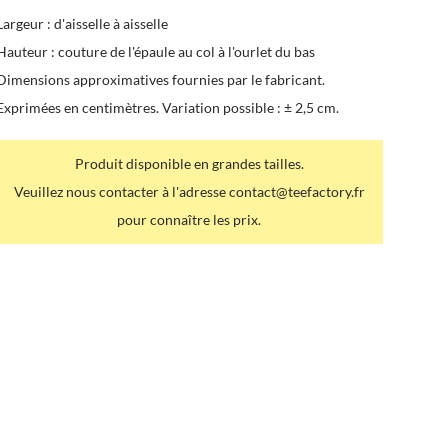
Largeur : d'aisselle à aisselle
Hauteur : couture de l'épaule au col à l'ourlet du bas
Dimensions approximatives fournies par le fabricant.
Exprimées en centimètres. Variation possible : ± 2,5 cm.
Produit disponible en grandes tailles.
Veuillez nous contacter à l'adresse contact@teefactory.fr
pour connaître les prix.