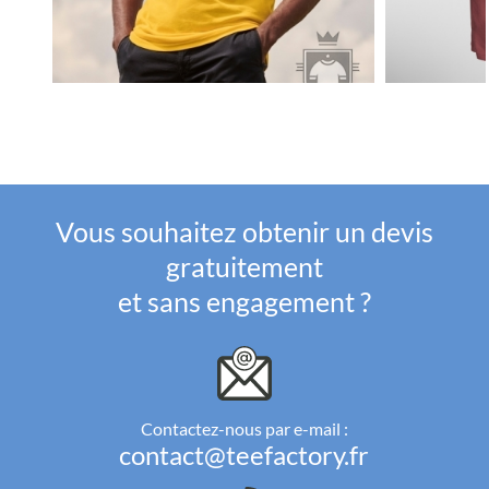
Vous souhaitez obtenir un devis
gratuitement
et sans engagement ?
Contactez-nous par e-mail :
contact@teefactory.fr