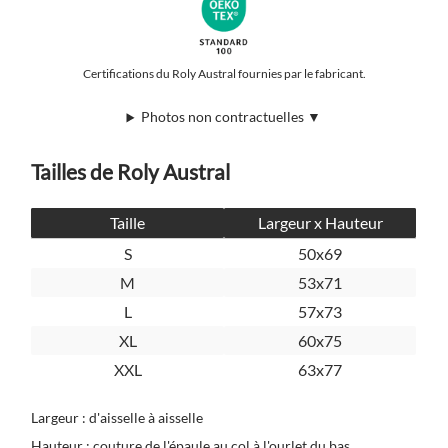
Certifications du Roly Austral fournies par le fabricant.
Photos non contractuelles ▼
Tailles de Roly Austral
Taille
Largeur x Hauteur
S
50x69
M
53x71
L
57x73
XL
60x75
XXL
63x77
Largeur : d'aisselle à aisselle
Hauteur : couture de l'épaule au col à l'ourlet du bas