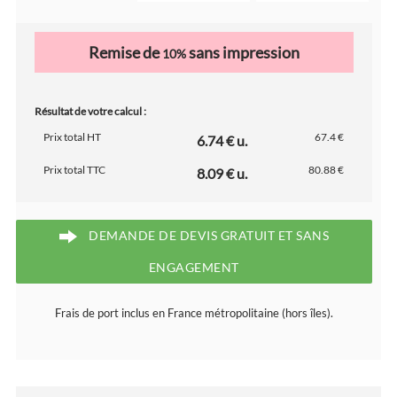
Remise de
sans impression
10%
Résultat de votre calcul :
Prix total HT
67.4 €
6.74 € u.
Prix total TTC
80.88 €
8.09 € u.
DEMANDE DE DEVIS GRATUIT ET SANS
ENGAGEMENT
Frais de port inclus en France métropolitaine (hors îles).