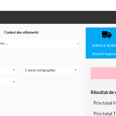
Couleur des vêtements
y -...
▼
SERVICE
NOR
Mardi 8 Septem
Résultat de v
Prix total 
Prix total 