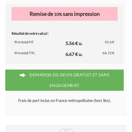
Remise de
sans impression
10%
Résultat de votre calcul :
Prix total HT
55.6 €
5.56 € u.
Prix total TTC
66.72 €
6.67 € u.
DEMANDE DE DEVIS GRATUIT ET SANS
ENGAGEMENT
Frais de port inclus en France métropolitaine (hors îles).