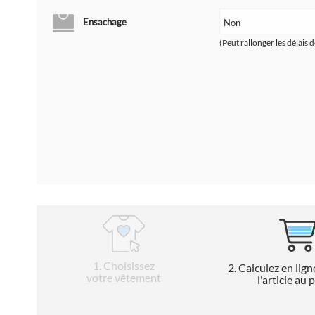
Ensachage
(Peut rallonger les délais d
1
. Choisissez
2
. Calculez en lign
votre vêtement
l'article au 