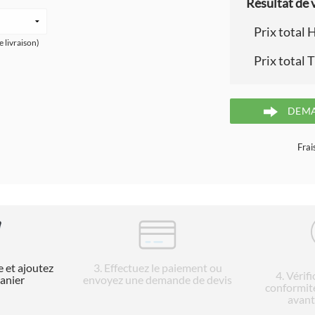
Résultat de v
Prix total 
e livraison)
Prix total 
DEMA
Frai
e et ajoutez
3
. Effectuez le paiement ou
4
. Vérif
panier
envoyez une demande de devis
conformit
avant