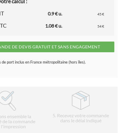
otre calcul :
HT
0.9 € u.
45 €
TTC
1.08 € u.
54 €
NDE DE DEVIS GRATUIT ET SANS ENGAGEMENT
s de port inclus en France métropolitaine (hors îles).
5
. Recevez votre commande
ions ensemble la
dans le délai indiqué
é de la commande
 l'impression