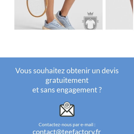
Vous souhaitez obtenir un devis
gratuitement
et sans engagement ?
Contactez-nous par e-mail :
contact@teefactory.fr