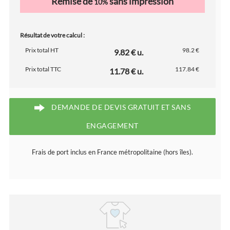
Remise de
sans impression
10%
Résultat de votre calcul :
Prix total HT
98.2 €
9.82 € u.
Prix total TTC
117.84 €
11.78 € u.
DEMANDE DE DEVIS GRATUIT ET SANS
ENGAGEMENT
Frais de port inclus en France métropolitaine (hors îles).