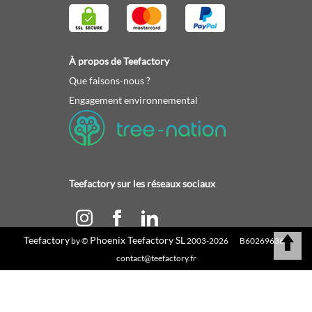
À propos de Teefactory
Que faisons-nous ?
Engagement environnemental
Teefactory sur les réseaux sociaux
Teefactory
Phoenix Teefactory SL
by ©
2003-2026 B60269636 |
Calculez votre devis
contact@teefactory.fr