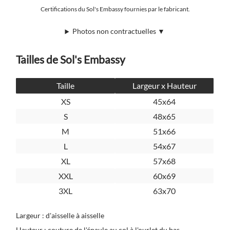
Certifications du Sol's Embassy fournies par le fabricant.
Photos non contractuelles ▼
Tailles de Sol's Embassy
Taille
Largeur x Hauteur
XS
45x64
S
48x65
M
51x66
L
54x67
XL
57x68
XXL
60x69
3XL
63x70
Largeur : d'aisselle à aisselle
Hauteur : couture de l'épaule au col à l'ourlet du bas