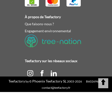
À propos de Teefactory
Que faisons-nous ?
Engagement environnemental
Teefactory sur les réseaux sociaux
Teefactory
Phoenix Teefactory SL
by ©
2003-2026 B60269636 |
Calculez votre devis
contact@teefactory.fr