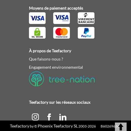
Moyens de paiement acceptés
À propos de Teefactory
Que faisons-nous ?
Engagement environnemental
Teefactory sur les réseaux sociaux
Teefactory
Phoenix Teefactory SL
by ©
2003-2026 B60269636 |
Calculez votre devis