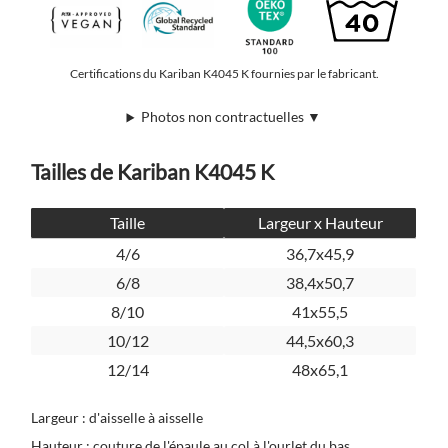
Certifications du Kariban K4045 K fournies par le fabricant.
Photos non contractuelles ▼
Tailles de Kariban K4045 K
Taille
Largeur x Hauteur
4/6
36,7x45,9
6/8
38,4x50,7
8/10
41x55,5
10/12
44,5x60,3
12/14
48x65,1
Largeur : d'aisselle à aisselle
Hauteur : couture de l'épaule au col à l'ourlet du bas